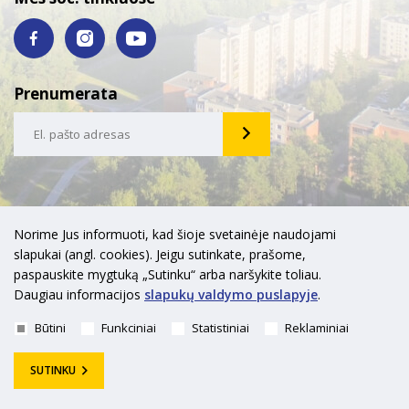
Prenumerata
Norime Jus informuoti, kad šioje svetainėje naudojami
slapukai (angl. cookies). Jeigu sutinkate, prašome,
paspauskite mygtuką „Sutinku“ arba naršykite toliau.
Daugiau informacijos
slapukų valdymo puslapyje
.
Būtini
Funkciniai
Statistiniai
Reklaminiai
SUTINKU
Visagino savivaldybė. Visos teisės saugomos © 2018 Sprendimas:
UAB "Fresh Media"