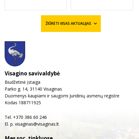
ŽIŪRĖTI VISAS AKTUALIJAS
Visagino savivaldybė
Biudžetinė įstaiga
Parko g. 14, 31140 Visaginas
Duomenys kaupiami ir saugomi Juridinių asmenų registre
Kodas 188711925
Tel. +370 386 60 246
El. p.
visaginas@visaginas.lt
Mes soc. tinkluose