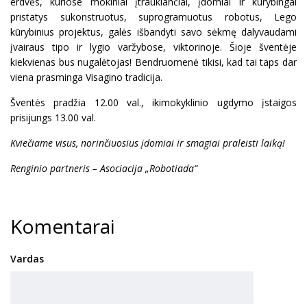
erdvės, kuriose mokiniai įtraukiančiai, įdomiai ir kūrybingai
pristatys sukonstruotus, suprogramuotus robotus, Lego
kūrybinius projektus, galės išbandyti savo sėkmę dalyvaudami
įvairaus tipo ir lygio varžybose, viktorinoje. Šioje šventėje
kiekvienas bus nugalėtojas! Bendruomenė tikisi, kad tai taps dar
viena prasminga Visagino tradicija.
Šventės pradžia 12.00 val., ikimokyklinio ugdymo įstaigos
prisijungs 13.00 val.
Kviečiame visus, norinčiuosius įdomiai ir smagiai praleisti laiką!
Renginio partneris – Asociacija „Robotiada“
Komentarai
Vardas