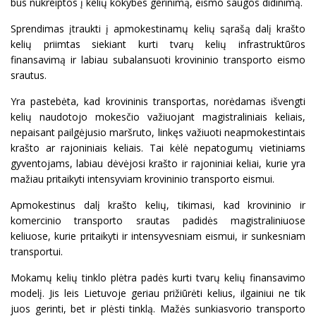
bus nukreiptos į kelių kokybės gerinimą, eismo saugos didinimą.
Sprendimas įtraukti į apmokestinamų kelių sąrašą dalį krašto
kelių priimtas siekiant kurti tvarų kelių infrastruktūros
finansavimą ir labiau subalansuoti krovininio transporto eismo
srautus.
Yra pastebėta, kad krovininis transportas, norėdamas išvengti
kelių naudotojo mokesčio važiuojant magistraliniais keliais,
nepaisant pailgėjusio maršruto, linkęs važiuoti neapmokestintais
krašto ar rajoniniais keliais. Tai kėlė nepatogumų vietiniams
gyventojams, labiau dėvėjosi krašto ir rajoniniai keliai, kurie yra
mažiau pritaikyti intensyviam krovininio transporto eismui.
Apmokestinus dalį krašto kelių, tikimasi, kad krovininio ir
komercinio transporto srautas padidės magistraliniuose
keliuose, kurie pritaikyti ir intensyvesniam eismui, ir sunkesniam
transportui.
Mokamų kelių tinklo plėtra padės kurti tvarų kelių finansavimo
modelį. Jis leis Lietuvoje geriau prižiūrėti kelius, ilgainiui ne tik
juos gerinti, bet ir plėsti tinklą. Mažės sunkiasvorio transporto