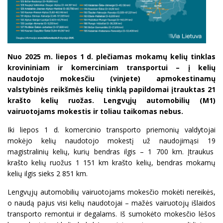
Nuo 2025 m. liepos 1 d. plečiamas mokamų kelių tinklas
krovininiam ir komerciniam transportui – į kelių
naudotojo mokesčiu (vinjete) apmokestinamų
valstybinės reikšmės kelių tinklą papildomai įtrauktas 21
krašto kelių ruožas. Lengvųjų automobilių (M1)
vairuotojams mokestis ir toliau taikomas nebus.
Iki liepos 1 d. komercinio transporto priemonių valdytojai
mokėjo kelių naudotojo mokestį už naudojimąsi 19
magistralinių kelių, kurių bendras ilgis – 1 700 km. Įtraukus
krašto kelių ruožus 1 151 km krašto kelių, bendras mokamų
kelių ilgis sieks 2 851 km.
Lengvųjų automobilių vairuotojams mokesčio mokėti nereikės,
o naudą pajus visi kelių naudotojai – mažės vairuotojų išlaidos
transporto remontui ir degalams. Iš sumokėto mokesčio lėšos