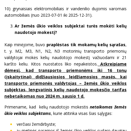
10) grynaisiais elektromobiliais ir vandenilio dujomis varomais
automobiliais (nuo 2023-07-01 iki 2025-12-31).
Ar žemės ūkio veiklos subjektai turės mokėti kelių
naudotojo mokestį?
Kaip minėjome, buvo
praplėstas tik mokamų kelių sąrašas
,
t. y. M2, M3, N1, N2, N3 motorinių transporto priemonių
valdytojai mokės kelių naudotojo mokestį važiuodami ir 21
karšto keliu. Kitos nuostatos liko nepakeistos.
Atkreipiame
dėmesį, kad transporto priemonėms iki 16 tonų
(įskaitytinai) didžiausiosios leidžiamosios masės, kai
transporto priemonės valdytojas – žemės ūkio veiklos
subjektas, lengvatinis kelių naudotojo mokesčio tarifas
nebetaikomas nuo 2024 m. sausio 1 d.
Primename, kad kelių naudotojo mokestis
netaikomas žemės
ūkio veiklos subjektams
, kurie atitinka visas šias sąlygas:
verčiasi žemdirbyste;
jų metinės pajamos iš žemės ūkio veiklos sudaro daugiau