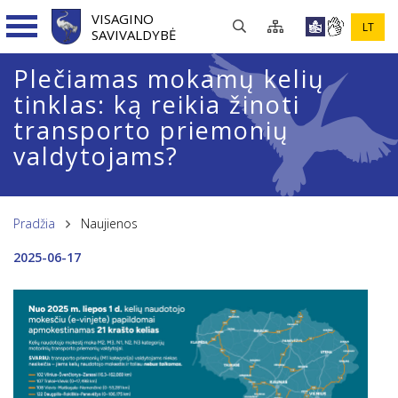
VISAGINO
LT
SAVIVALDYBĖ
Plečiamas mokamų kelių
tinklas: ką reikia žinoti
transporto priemonių
valdytojams?
Pradžia
Naujienos
2025-06-17