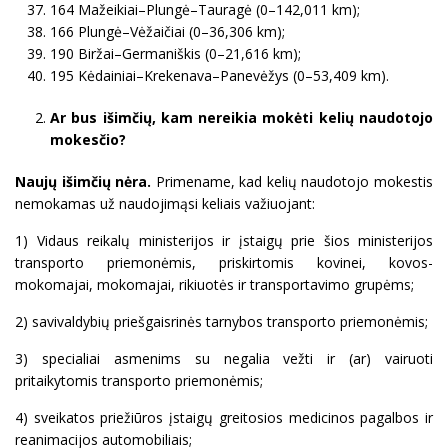
164 Mažeikiai–Plungė–Tauragė (0–142,011 km);
166 Plungė–Vėžaičiai (0–36,306 km);
190 Biržai–Germaniškis (0–21,616 km);
195 Kėdainiai–Krekenava–Panevėžys (0–53,409 km).
Ar bus išimčių, kam nereikia mokėti kelių naudotojo
mokesčio?
Naujų išimčių nėra.
Primename, kad kelių naudotojo mokestis
nemokamas už naudojimąsi keliais važiuojant:
1) Vidaus reikalų ministerijos ir įstaigų prie šios ministerijos
transporto priemonėmis, priskirtomis kovinei, kovos-
mokomajai, mokomajai, rikiuotės ir transportavimo grupėms;
2) savivaldybių priešgaisrinės tarnybos transporto priemonėmis;
3) specialiai asmenims su negalia vežti ir (ar) vairuoti
pritaikytomis transporto priemonėmis;
4) sveikatos priežiūros įstaigų greitosios medicinos pagalbos ir
reanimacijos automobiliais;