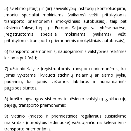
5) švietimo įstaigų ir (ar) savivaldybių institucijų kontroliuojamų
įmonių specialiai mokiniams (vaikams) vežti pritaikytomis
transporto priemonėmis (mokykliniais autobusais), taip pat
užsienio šalyse, tarp jų ir Europos Sąjungos valstybėse narėse,
įregistruotomis specialiai mokiniams (vaikams) vežti
pritaikytomis transporto priemonėmis (mokykliniais autobusais);
6) transporto priemonėmis, naudojamomis valstybinės reikšmės
keliams prižiūrėti;
7) užsienio šalyse įregistruotomis transporto priemonėmis, kai
jomis vykstama likviduoti stichinių nelaimių ar eismo įvykių
padarinių, kai jomis vežamos labdaros ir humanitarinės
pagalbos siuntos;
8) krašto apsaugos sistemos ir užsienio valstybių ginkluotųjų
pajėgų transporto priemonėmis;
9) vietinio (miesto ir priemiestinio) reguliaraus susisiekimo
maršrutais (nurodytais leidimuose) važiuojančiomis keleivinėmis
transporto priemonėmis;