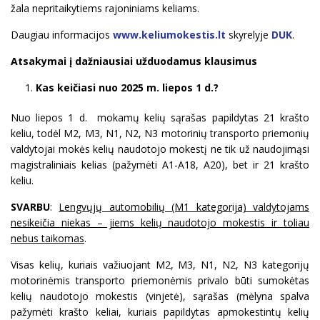
žala nepritaikytiems rajoniniams keliams.
Daugiau informacijos
www.keliumokestis.lt
skyrelyje
DUK
.
Atsakymai į dažniausiai užduodamus klausimus
Kas keičiasi nuo 2025 m. liepos 1 d.?
Nuo liepos 1 d. mokamų kelių sąrašas papildytas 21 krašto
keliu, todėl M2, M3, N1, N2, N3 motorinių transporto priemonių
valdytojai mokės kelių naudotojo mokestį ne tik už naudojimąsi
magistraliniais kelias (pažymėti A1-A18, A20), bet ir 21 krašto
keliu.
SVARBU
:
Lengvųjų automobilių (M1 kategorija) valdytojams
nesikeičia niekas – jiems kelių naudotojo mokestis ir toliau
nebus taikomas
.
Visas kelių, kuriais važiuojant M2, M3, N1, N2, N3 kategorijų
motorinėmis transporto priemonėmis privalo būti sumokėtas
kelių naudotojo mokestis (vinjetė), sąrašas (mėlyna spalva
pažymėti krašto keliai, kuriais papildytas apmokestintų kelių