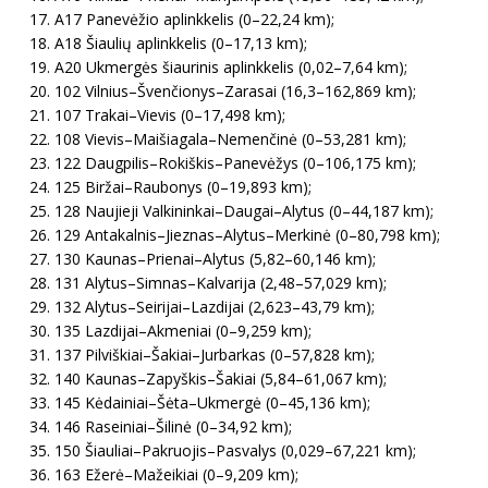
A17 Panevėžio aplinkkelis (0–22,24 km);
A18 Šiaulių aplinkkelis (0–17,13 km);
A20 Ukmergės šiaurinis aplinkkelis (0,02–7,64 km);
102 Vilnius–Švenčionys–Zarasai (16,3–162,869 km);
107 Trakai–Vievis (0–17,498 km);
108 Vievis–Maišiagala–Nemenčinė (0–53,281 km);
122 Daugpilis–Rokiškis–Panevėžys (0–106,175 km);
125 Biržai–Raubonys (0–19,893 km);
128 Naujieji Valkininkai–Daugai–Alytus (0–44,187 km);
129 Antakalnis–Jieznas–Alytus–Merkinė (0–80,798 km);
130 Kaunas–Prienai–Alytus (5,82–60,146 km);
131 Alytus–Simnas–Kalvarija (2,48–57,029 km);
132 Alytus–Seirijai–Lazdijai (2,623–43,79 km);
135 Lazdijai–Akmeniai (0–9,259 km);
137 Pilviškiai–Šakiai–Jurbarkas (0–57,828 km);
140 Kaunas–Zapyškis–Šakiai (5,84–61,067 km);
145 Kėdainiai–Šėta–Ukmergė (0–45,136 km);
146 Raseiniai–Šilinė (0–34,92 km);
150 Šiauliai–Pakruojis–Pasvalys (0,029–67,221 km);
163 Ežerė–Mažeikiai (0–9,209 km);