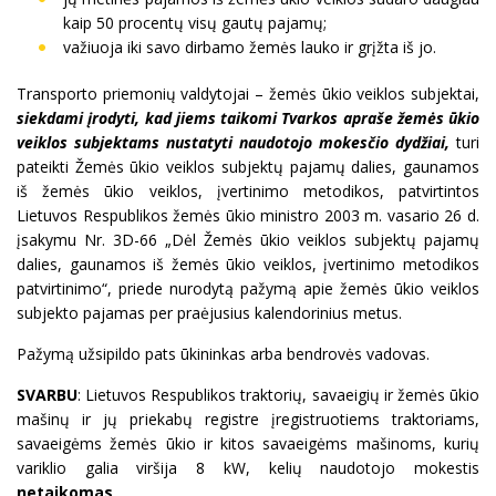
kaip 50 procentų visų gautų pajamų;
važiuoja iki savo dirbamo žemės lauko ir grįžta iš jo.
Transporto priemonių valdytojai – žemės ūkio veiklos subjektai,
siekdami įrodyti, kad jiems taikomi Tvarkos apraše žemės ūkio
veiklos subjektams nustatyti naudotojo mokesčio dydžiai,
turi
pateikti Žemės ūkio veiklos subjektų pajamų dalies, gaunamos
iš žemės ūkio veiklos, įvertinimo metodikos, patvirtintos
Lietuvos Respublikos žemės ūkio ministro 2003 m. vasario 26 d.
įsakymu Nr. 3D-66 „Dėl Žemės ūkio veiklos subjektų pajamų
dalies, gaunamos iš žemės ūkio veiklos, įvertinimo metodikos
patvirtinimo“, priede nurodytą pažymą apie žemės ūkio veiklos
subjekto pajamas per praėjusius kalendorinius metus.
Pažymą užsipildo pats ūkininkas arba bendrovės vadovas.
SVARBU
: Lietuvos Respublikos traktorių, savaeigių ir žemės ūkio
mašinų ir jų priekabų registre įregistruotiems traktoriams,
savaeigėms žemės ūkio ir kitos savaeigėms mašinoms, kurių
variklio galia viršija 8 kW, kelių naudotojo mokestis
netaikomas
.