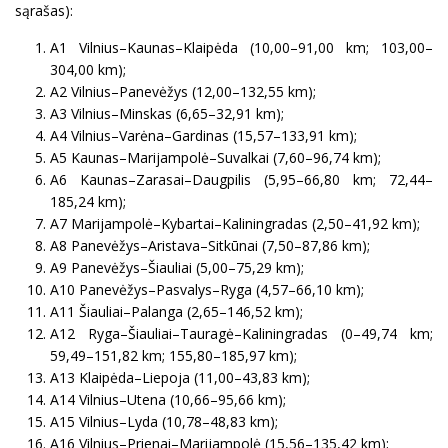
sąrašas):
A1 Vilnius–Kaunas–Klaipėda (10,00–91,00 km; 103,00–
304,00 km);
A2 Vilnius–Panevėžys (12,00–132,55 km);
A3 Vilnius–Minskas (6,65–32,91 km);
A4 Vilnius–Varėna–Gardinas (15,57–133,91 km);
A5 Kaunas–Marijampolė–Suvalkai (7,60–96,74 km);
A6 Kaunas–Zarasai–Daugpilis (5,95–66,80 km; 72,44–
185,24 km);
A7 Marijampolė–Kybartai–Kaliningradas (2,50–41,92 km);
A8 Panevėžys–Aristava–Sitkūnai (7,50–87,86 km);
A9 Panevėžys–Šiauliai (5,00–75,29 km);
A10 Panevėžys–Pasvalys–Ryga (4,57–66,10 km);
A11 Šiauliai–Palanga (2,65–146,52 km);
A12 Ryga–Šiauliai–Tauragė–Kaliningradas (0–49,74 km;
59,49–151,82 km; 155,80–185,97 km);
A13 Klaipėda–Liepoja (11,00–43,83 km);
A14 Vilnius–Utena (10,66–95,66 km);
A15 Vilnius–Lyda (10,78–48,83 km);
A16 Vilnius–Prienai–Marijampolė (15,56–135,42 km);