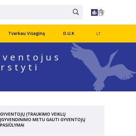
Tvarkau Visaginą
D.U.K
LT
yventojus
rstyti
GYVENTOJŲ ĮTRAUKIMO VEIKLŲ
ĮGYVENDINIMO METU GAUTI GYVENTOJŲ
PASIŪLYMAI