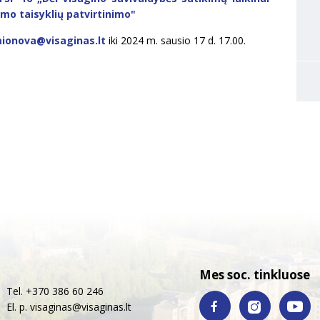
mo taisyklių patvirtinimo"
ionova@visaginas.lt
iki 2024 m. sausio 17 d. 17.00.
Mes soc. tinkluose
Tel. +370 386 60 246
El. p.
visaginas@visaginas.lt