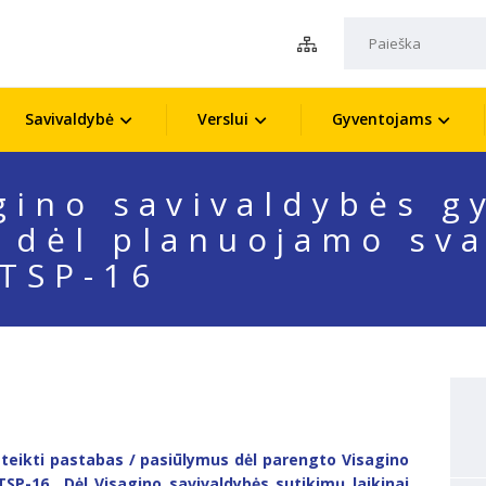
Savivaldybė
Verslui
Gyventojams
gino savivaldybės g
s dėl planuojamo sva
TSP-16
teikti pastabas / pasiūlymus dėl parengto Visagino
SP-16 „Dėl Visagino savivaldybės sutikimų laikinai