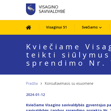
VISAGINO
SAVIVALDYBĖ
Visaginui 51
Svečiams
Kviečiame Visa
teikti siūlymu
sprendimo Nr. 
Pradžia
Konsultavimasis su visuomene
2024-01-12
Kviečiame Visagino savivaldybės gyventojus pa
savivaldybės tarybos sprendimo projekto Nr. T